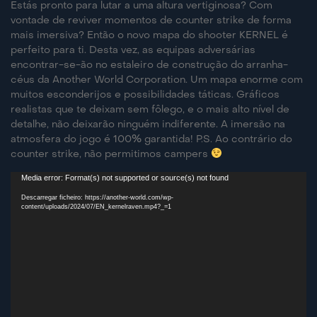
Estás pronto para lutar a uma altura vertiginosa? Com
vontade de reviver momentos de counter strike de forma
mais imersiva? Então o novo mapa do shooter KERNEL é
perfeito para ti. Desta vez, as equipas adversárias
encontrar-se-ão no estaleiro de construção do arranha-
céus da Another World Corporation. Um mapa enorme com
muitos esconderijos e possibilidades táticas. Gráficos
realistas que te deixam sem fôlego, e o mais alto nível de
detalhe, não deixarão ninguém indiferente. A imersão na
atmosfera do jogo é 100% garantida! P.S. Ao contrário do
counter strike, não permitimos campers
Media error: Format(s) not supported or source(s) not found
Reprodutor
de
Descarregar ficheiro: https://another-world.com/wp-
content/uploads/2024/07/EN_kernelraven.mp4?_=1
vídeo