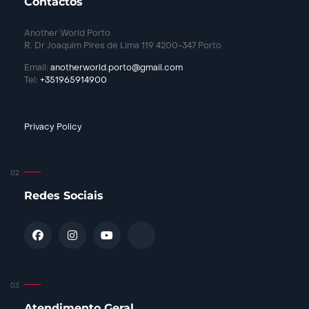
Contactos
Another World Porto
R. Dr Joaquim Pires de Lima 119 4200-347 Porto
Email:
anotherworld.porto@gmail.com
Tel:
+351965914900
Privacy Policy
Redes Sociais
Atendimento Geral