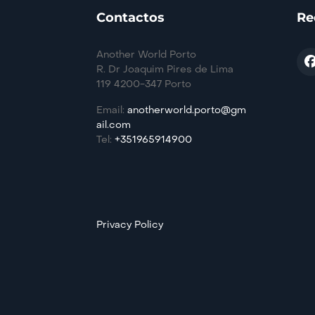
Contactos
Re
Another World Porto
R. Dr Joaquim Pires de Lima
119 4200-347 Porto
Email:
anotherworld.porto@gm
ail.com
Tel:
+351965914900
Privacy Policy