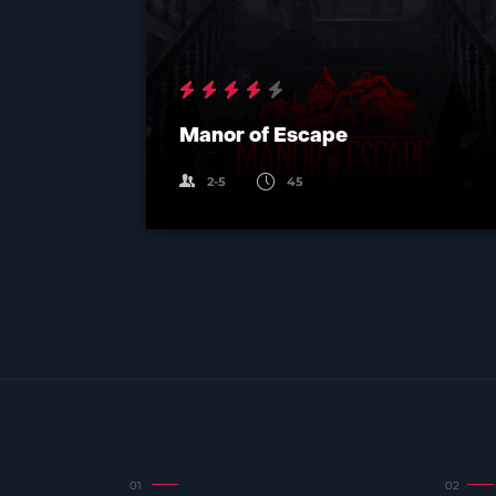
Manor of Escape
2-5
45