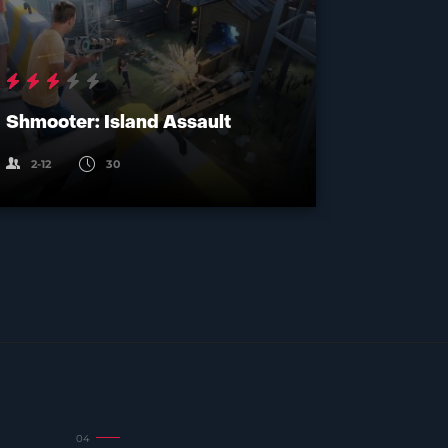
Shmooter: Island Assault
Kernel:
2-12
30
2-10