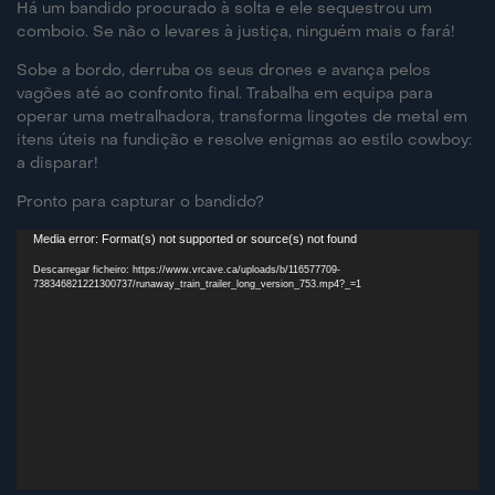
Há um bandido procurado à solta e ele sequestrou um
comboio. Se não o levares à justiça, ninguém mais o fará!
Sobe a bordo, derruba os seus drones e avança pelos
vagões até ao confronto final. Trabalha em equipa para
operar uma metralhadora, transforma lingotes de metal em
itens úteis na fundição e resolve enigmas ao estilo cowboy:
a disparar!
Pronto para capturar o bandido?
Media error: Format(s) not supported or source(s) not found
Reprodutor
de
Descarregar ficheiro: https://www.vrcave.ca/uploads/b/116577709-
738346821221300737/runaway_train_trailer_long_version_753.mp4?_=1
vídeo