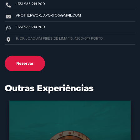
+351 965 914 900
ANOTHERWORLD.PORTO@GMAIL.COM
+351 965 914 900
R. DR. JOAQUIM PIRES DE LIMA 115, 4200-347 PORTO
Reservar
Outras Experiências