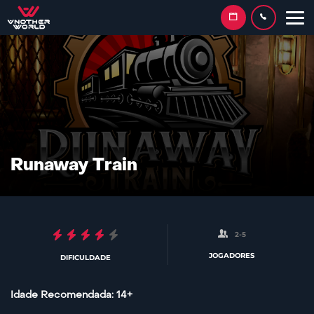
Skip
to
content
Runaway Train
2-5
JOGADORES
DIFICULDADE
Idade Recomendada: 14+